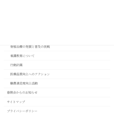
採用情報
採用情報
教育と研究
学会発表・論文
社会貢献と信頼度の追求
脊椎治療の発展と普及の挑戦
看護教育について
行動計画
医療品質向上へのアクション
職員満足度向上活動
春陽会からのお知らせ
サイトマップ
プライバシーポリシー