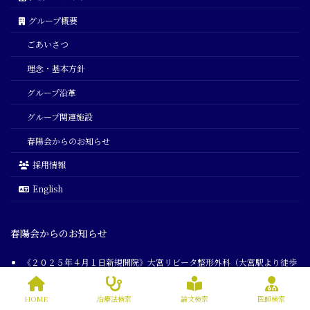
グループ概要
ごあいさつ
理念・基本方針
グループ沿革
グループ関連施設
春陽会からのお知らせ
採用情報
English
春陽会からのお知らせ
《２０２５年４月１日新規開院》大宮リビータ整形外科（大宮駅より徒歩
3分）
2025年4月1日
HOME
治療法検索
論文検索
医師検索
『医療法人グループ春陽会』の新しい公式ウェブサイトをオープンしまし