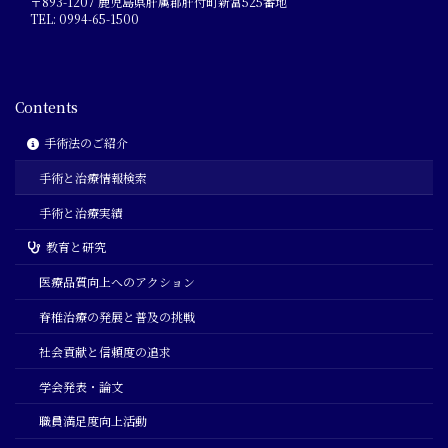
〒893-1207 鹿児島県肝属郡肝付町新富525番地
TEL: 0994-65-1500
Contents
手術法のご紹介
手術と治療情報検索
手術と治療実績
教育と研究
医療品質向上へのアクション
脊椎治療の発展と普及の挑戦
社会貢献と信頼度の追求
学会発表・論文
職員満足度向上活動