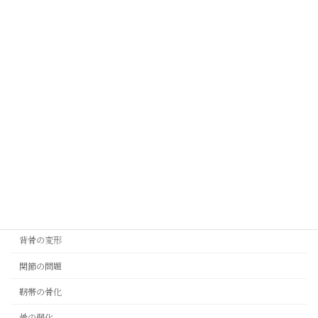
腰や背中が曲がっている
腰痛・臀部痛
間欠跛行
頚部痛・強い肩こり
病気の種類
その他の問題
椎間板の問題
神経の圧迫
背骨の変形
関節の問題
靭帯の骨化
骨の弱化