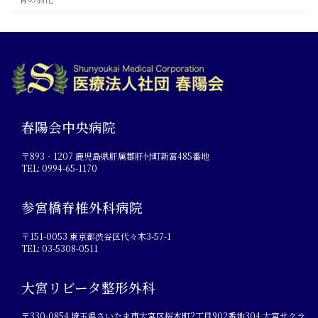
春陽会中央病院
〒893‐1207 鹿児島県肝属郡肝付町新富485番地
TEL: 0994-65-1170
参宮橋脊椎外科病院
〒151-0053 東京都渋谷区代々木3-57-1
TEL: 03-5308-0511
大宮リビータ整形外科
〒330-0854 埼玉県さいたま市大宮区桜木町2丁目902番地304 大宮サクラ