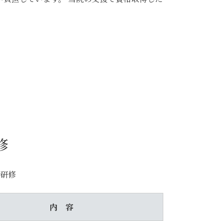
修
合研修
内 容