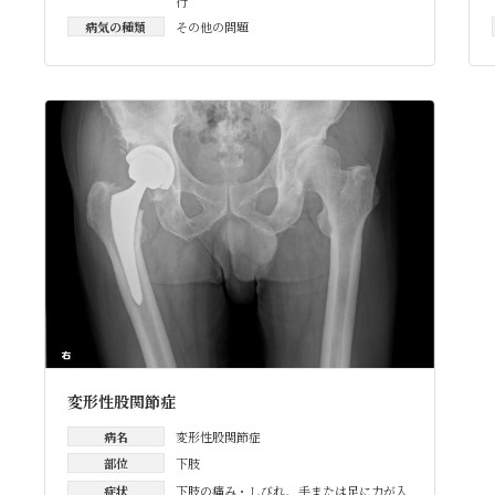
行
病気の種類
その他の問題
変形性股関節症
病名
変形性股関節症
部位
下肢
症状
下肢の痛み・しびれ
、
手または足に力が入