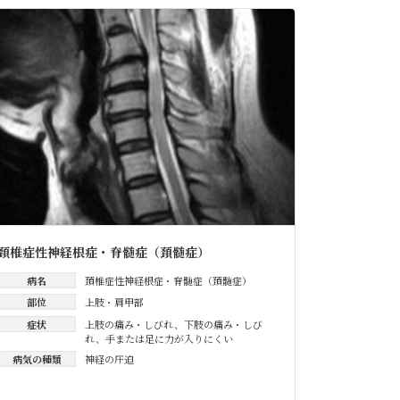
頚椎症性神経根症・脊髄症（頚髄症）
病名
頚椎症性神経根症・脊髄症（頚髄症）
部位
上肢・肩甲部
症状
上肢の痛み・しびれ
、
下肢の痛み・しび
れ
、
手または足に力が入りにくい
病気の種類
神経の圧迫