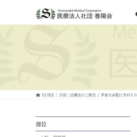
HOME
手術・治療法のご案内
手または足に力が入
部位