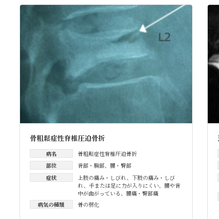
骨粗鬆症性脊椎圧迫骨折
病名
骨粗鬆症性脊椎圧迫骨折
部位
背部・胸部
、
腰・臀部
症状
上肢の痛み・しびれ
、
下肢の痛み・しび
れ
、
手または足に力が入りにくい
、
腰や背
中が曲がっている
、
腰痛・臀部痛
病気の種類
骨の弱化