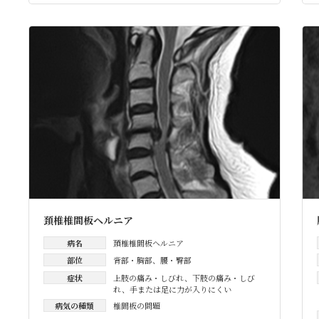
頚椎椎間板ヘルニア
病名
頚椎椎間板ヘルニア
部位
背部・胸部
、
腰・臀部
症状
上肢の痛み・しびれ
、
下肢の痛み・しび
れ
、
手または足に力が入りにくい
病気の種類
椎間板の問題