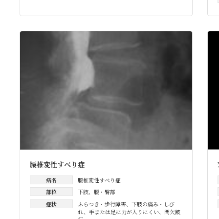
腰椎変性すべり症
病名
腰椎変性すべり症
部位
下肢
、
腰・臀部
症状
ふらつき・歩行障害
、
下肢の痛み・しび
れ
、
手または足に力が入りにくい
、
間欠跛