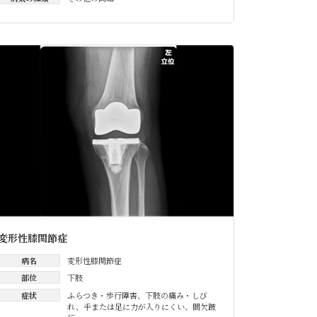
変形性膝関節症
病名
変形性膝関節症
部位
下肢
症状
ふらつき・歩行障害
、
下肢の痛み・しび
れ
、
手または足に力が入りにくい
、
間欠跛