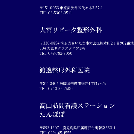
〒151-0053 東京都渋谷区代々木3-57-1
TEL: 03-5308-0511
大宮リビータ整形外科
〒330-0854 埼玉県さいたま市大宮区桜木町2丁目902番地
304 大宮サクラスクエア3階
TEL: 048-782-8050
渡邉整形外科医院
〒811-3406 福岡県宗像市稲元4丁目9−25
TEL: 0940-32-2600
高山訪問看護ステーション
たんぽぽ
〒893-1207 鹿児島県肝属郡肝付町新富550-1
TEL: 0994-65-1555