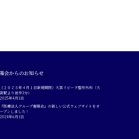
陽会からのお知らせ
《２０２５年４月１日新規開院》大宮リビータ整形外科（大
宮駅より徒歩3分）
2025年4月1日
『医療法人グループ春陽会』の新しい公式ウェブサイトをオ
ープンしました！
2024年6月1日