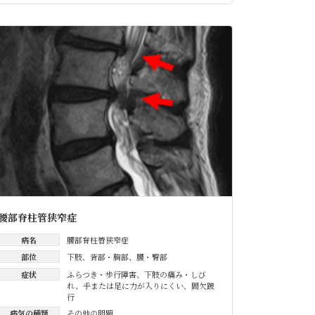
腰部脊柱管狭窄症
病名
腰部脊柱管狭窄症
部位
下肢
、
背部・胸部
、
腰・臀部
症状
ふらつき・歩行障害
、
下肢の痛み・しび
れ
、
手または足に力が入りにくい
、
間欠跛
行
病気の種類
その他の問題