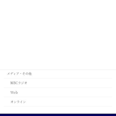
ケープタウン
シンガポール
タイ
ミラノ
台北
西安
ﾙｶﾞｰﾉ(ｽｲｽ)
メディア・その他
MBCラジオ
Web
オンライン