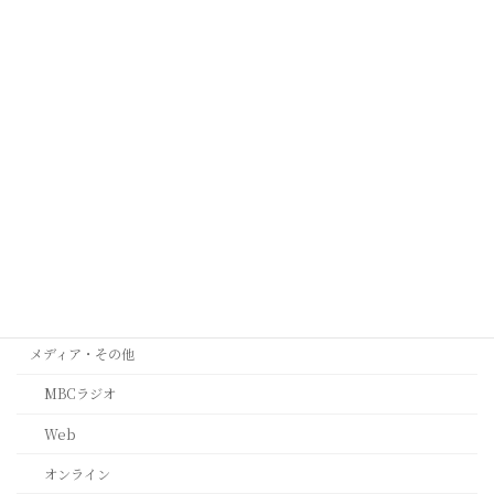
オーストラリア メルボルン
ケープタウン
シンガポール
タイ
ミラノ
台北
西安
ﾙｶﾞｰﾉ(ｽｲｽ)
メディア・その他
MBCラジオ
Web
オンライン