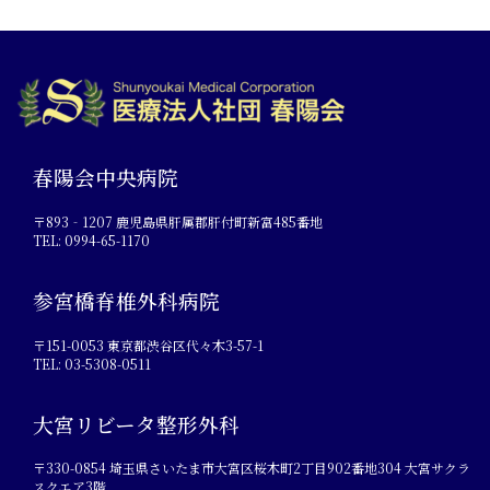
春陽会中央病院
〒893‐1207 鹿児島県肝属郡肝付町新富485番地
TEL: 0994-65-1170
参宮橋脊椎外科病院
〒151-0053 東京都渋谷区代々木3-57-1
TEL: 03-5308-0511
大宮リビータ整形外科
〒330-0854 埼玉県さいたま市大宮区桜木町2丁目902番地304 大宮サクラ
スクエア3階