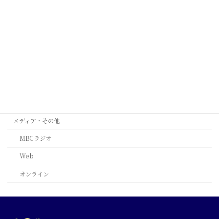
シンガポール
タイ
ミラノ
台北
西安
ﾙｶﾞｰﾉ(ｽｲｽ)
メディア・その他
MBCラジオ
Web
オンライン