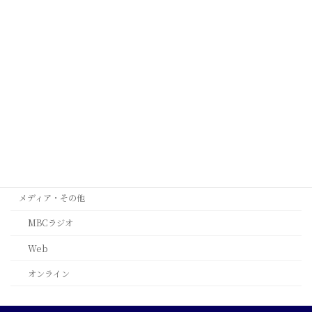
ケープタウン
シンガポール
タイ
ミラノ
台北
西安
ﾙｶﾞｰﾉ(ｽｲｽ)
メディア・その他
MBCラジオ
Web
オンライン