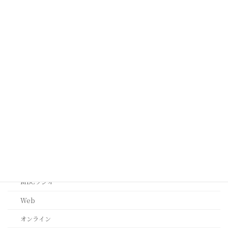
オーストラリア メルボルン
ケープタウン
シンガポール
タイ
ミラノ
台北
西安
ﾙｶﾞｰﾉ(ｽｲｽ)
メディア・その他
MBCラジオ
Web
オンライン