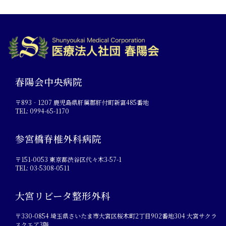
春陽会中央病院
〒893‐1207 鹿児島県肝属郡肝付町新富485番地
TEL: 0994-65-1170
参宮橋脊椎外科病院
〒151-0053 東京都渋谷区代々木3-57-1
TEL: 03-5308-0511
大宮リビータ整形外科
〒330-0854 埼玉県さいたま市大宮区桜木町2丁目902番地304 大宮サクラ
スクエア3階