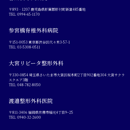
〒893‐1207 鹿児島県肝属郡肝付町新富485番地
TEL: 0994-65-1170
参宮橋脊椎外科病院
〒151-0053 東京都渋谷区代々木3-57-1
TEL: 03-5308-0511
大宮リビータ整形外科
〒330-0854 埼玉県さいたま市大宮区桜木町2丁目902番地304 大宮サクラ
スクエア3階
TEL: 048-782-8050
渡邉整形外科医院
〒811-3406 福岡県宗像市稲元4丁目9−25
TEL: 0940-32-2600