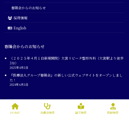
春陽会からのお知らせ
採用情報
English
春陽会からのお知らせ
《２０２５年４月１日新規開院》大宮リビータ整形外科（大宮駅より徒歩
3分）
2025年4月1日
『医療法人グループ春陽会』の新しい公式ウェブサイトをオープンしまし
た！
2024年6月1日
Copyright © 医療法人社団 春陽会 All Rights Reserved.
HOME
治療法検索
論文検索
医師検索