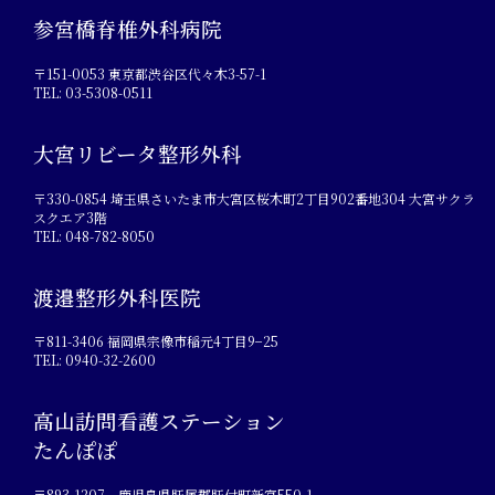
参宮橋脊椎外科病院
〒151-0053 東京都渋谷区代々木3-57-1
TEL: 03-5308-0511
大宮リビータ整形外科
〒330-0854 埼玉県さいたま市大宮区桜木町2丁目902番地304 大宮サクラ
スクエア3階
TEL: 048-782-8050
渡邉整形外科医院
〒811-3406 福岡県宗像市稲元4丁目9−25
TEL: 0940-32-2600
高山訪問看護ステーション
たんぽぽ
〒893-1207 鹿児島県肝属郡肝付町新富550-1