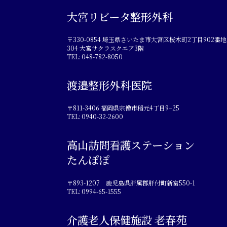
大宮リビータ整形外科
〒330-0854 埼玉県さいたま市大宮区桜木町2丁目902番地
304 大宮サクラスクエア3階
TEL: 048-782-8050
渡邉整形外科医院
〒811-3406 福岡県宗像市稲元4丁目9−25
TEL: 0940-32-2600
高山訪問看護ステーション
たんぽぽ
〒893-1207 鹿児島県肝属郡肝付町新富550-1
TEL: 0994-65-1555
介護老人保健施設 老春苑