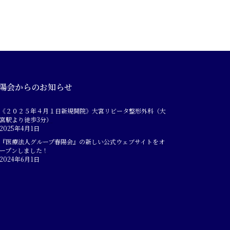
陽会からのお知らせ
《２０２５年４月１日新規開院》大宮リビータ整形外科（大
宮駅より徒歩3分）
2025年4月1日
『医療法人グループ春陽会』の新しい公式ウェブサイトをオ
ープンしました！
2024年6月1日