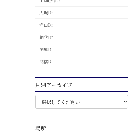
上園(茂)Dr
大堀Dr
寺山Dr
網代Dr
関屋Dr
髙橋Dr
月別アーカイブ
場所