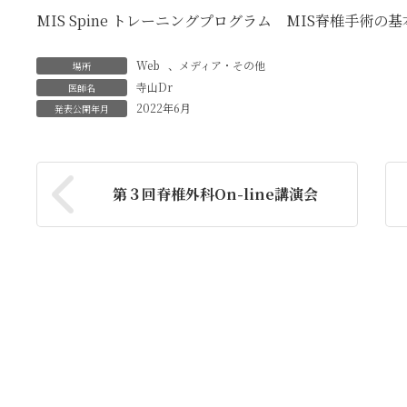
MIS Spine トレーニングプログラム MIS脊椎手術の基本
Web
、
メディア・その他
場所
寺山Dr
医師名
2022年6月
発表公開年月
第３回脊椎外科On-line講演会