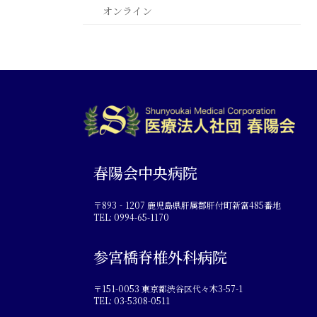
オンライン
春陽会中央病院
〒893‐1207 鹿児島県肝属郡肝付町新富485番地
TEL: 0994-65-1170
参宮橋脊椎外科病院
〒151-0053 東京都渋谷区代々木3-57-1
TEL: 03-5308-0511