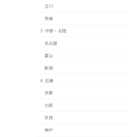
立川
茨城
3. 中部・北陸
名古屋
富山
新潟
4. 近畿
京都
大阪
奈良
神戸