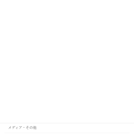
長崎
鹿児島
7. 海外
オーストラリア メルボルン
ケープタウン
シンガポール
タイ
ミラノ
台北
西安
ﾙｶﾞｰﾉ(ｽｲｽ)
メディア・その他