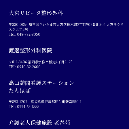
大宮リビータ整形外科
〒330-0854 埼玉県さいたま市大宮区桜木町2丁目902番地304 大宮サクラ
スクエア3階
TEL: 048-782-8050
渡邉整形外科医院
〒811-3406 福岡県宗像市稲元4丁目9−25
TEL: 0940-32-2600
高山訪問看護ステーション
たんぽぽ
〒893-1207 鹿児島県肝属郡肝付町新富550-1
TEL: 0994-65-1555
介護老人保健施設 老春苑