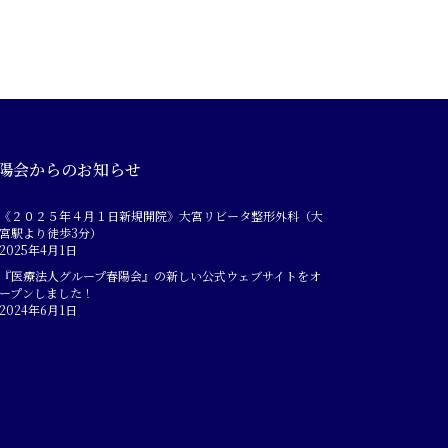
陽会からのお知らせ
《２０２５年４月１日新規開院》大宮リビータ整形外科（大
宮駅より徒歩3分）
2025年4月1日
『医療法人グループ春陽会』の新しい公式ウェブサイトをオ
ープンしました！
2024年6月1日