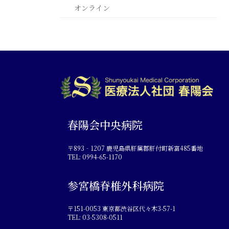
オンライン
春陽会中央病院
〒893‐1207 鹿児島県肝属郡肝付町新富485番地
TEL: 0994-65-1170
参宮橋脊椎外科病院
〒151-0053 東京都渋谷区代々木3-57-1
TEL: 03-5308-0511