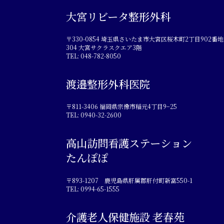
大宮リビータ整形外科
〒330-0854 埼玉県さいたま市大宮区桜木町2丁目902番地
304 大宮サクラスクエア3階
TEL: 048-782-8050
渡邉整形外科医院
〒811-3406 福岡県宗像市稲元4丁目9−25
TEL: 0940-32-2600
高山訪問看護ステーション
たんぽぽ
〒893-1207 鹿児島県肝属郡肝付町新富550-1
TEL: 0994-65-1555
介護老人保健施設 老春苑