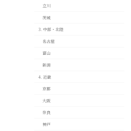
立川
茨城
3. 中部・北陸
名古屋
富山
新潟
4. 近畿
京都
大阪
奈良
神戸