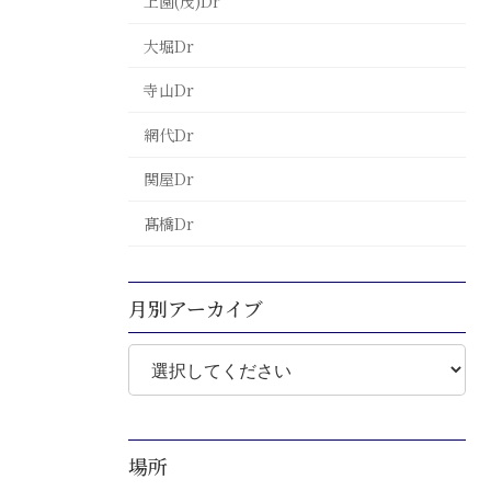
上園(茂)Dr
大堀Dr
寺山Dr
網代Dr
関屋Dr
髙橋Dr
月別アーカイブ
場所