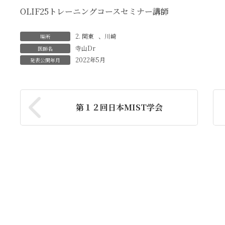
OLIF25トレーニングコースセミナー講師
2. 関東
、
川崎
場所
寺山Dr
医師名
2022年5月
発表公開年月
第１２回日本MIST学会