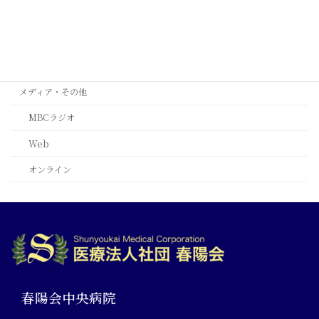
台北
西安
ﾙｶﾞｰﾉ(ｽｲｽ)
メディア・その他
MBCラジオ
Web
オンライン
春陽会中央病院