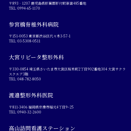
〒893‐1207 鹿児島県肝属郡肝付町新富485番地
TEL: 0994-65-1170
参宮橋脊椎外科病院
〒151-0053 東京都渋谷区代々木3-57-1
TEL: 03-5308-0511
大宮リビータ整形外科
〒330-0854 埼玉県さいたま市大宮区桜木町2丁目902番地304 大宮サクラ
スクエア3階
TEL: 048-782-8050
渡邉整形外科医院
〒811-3406 福岡県宗像市稲元4丁目9−25
TEL: 0940-32-2600
高山訪問看護ステーション