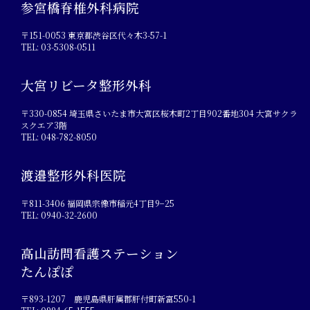
参宮橋脊椎外科病院
〒151-0053 東京都渋谷区代々木3-57-1
TEL: 03-5308-0511
大宮リビータ整形外科
〒330-0854 埼玉県さいたま市大宮区桜木町2丁目902番地304 大宮サクラ
スクエア3階
TEL: 048-782-8050
渡邉整形外科医院
〒811-3406 福岡県宗像市稲元4丁目9−25
TEL: 0940-32-2600
高山訪問看護ステーション
たんぽぽ
〒893-1207 鹿児島県肝属郡肝付町新富550-1