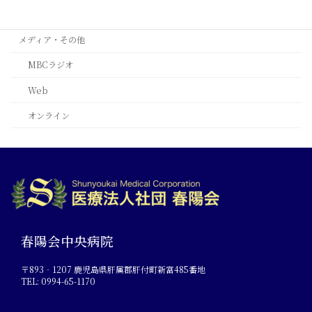
ﾙｶﾞｰﾉ(ｽｲｽ)
メディア・その他
MBCラジオ
Web
オンライン
春陽会中央病院
〒893‐1207 鹿児島県肝属郡肝付町新富485番地
TEL: 0994-65-1170