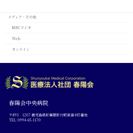
ﾙｶﾞｰﾉ(ｽｲｽ)
メディア・その他
MBCラジオ
Web
オンライン
春陽会中央病院
〒893‐1207 鹿児島県肝属郡肝付町新富485番地
TEL: 0994-65-1170