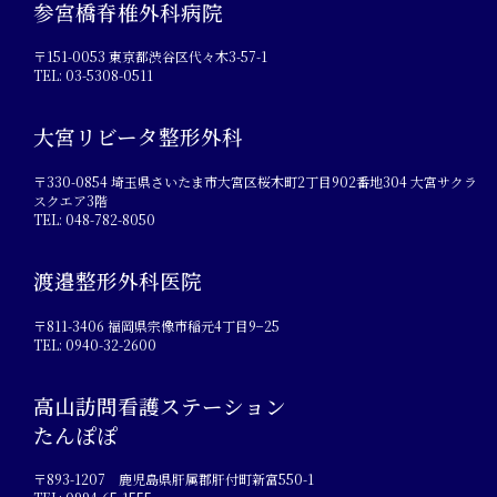
参宮橋脊椎外科病院
〒151-0053 東京都渋谷区代々木3-57-1
TEL: 03-5308-0511
大宮リビータ整形外科
〒330-0854 埼玉県さいたま市大宮区桜木町2丁目902番地304 大宮サクラ
スクエア3階
TEL: 048-782-8050
渡邉整形外科医院
〒811-3406 福岡県宗像市稲元4丁目9−25
TEL: 0940-32-2600
高山訪問看護ステーション
たんぽぽ
〒893-1207 鹿児島県肝属郡肝付町新富550-1