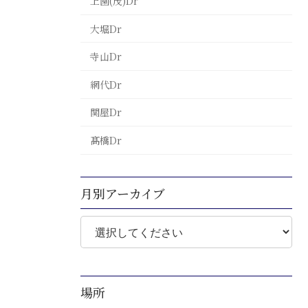
上園(茂)Dr
大堀Dr
寺山Dr
網代Dr
関屋Dr
髙橋Dr
月別アーカイブ
場所