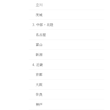
立川
茨城
3. 中部・北陸
名古屋
富山
新潟
4. 近畿
京都
大阪
奈良
神戸