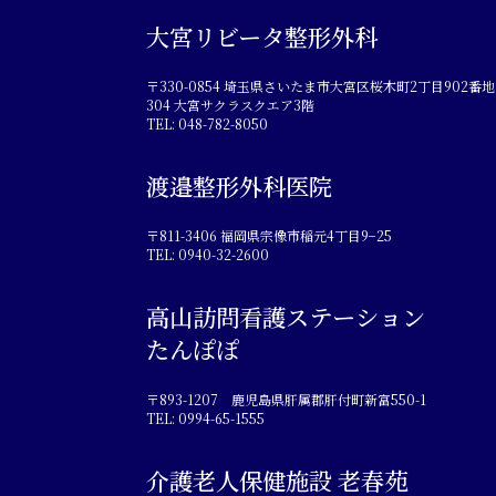
大宮リビータ整形外科
〒330-0854 埼玉県さいたま市大宮区桜木町2丁目902番地
304 大宮サクラスクエア3階
TEL: 048-782-8050
渡邉整形外科医院
〒811-3406 福岡県宗像市稲元4丁目9−25
TEL: 0940-32-2600
高山訪問看護ステーション
たんぽぽ
〒893-1207 鹿児島県肝属郡肝付町新富550-1
TEL: 0994-65-1555
介護老人保健施設 老春苑