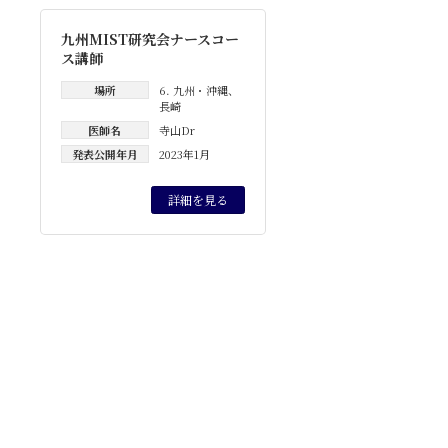
九州MIST研究会ナースコー
ス講師
場所
6. 九州・沖縄
、
長崎
医師名
寺山Dr
発表公開年月
2023年1月
詳細を見る