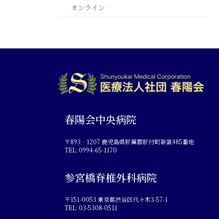
オンライン
春陽会中央病院
〒893‐1207 鹿児島県肝属郡肝付町新富485番地
TEL: 0994-65-1170
参宮橋脊椎外科病院
〒151-0053 東京都渋谷区代々木3-57-1
TEL: 03-5308-0511