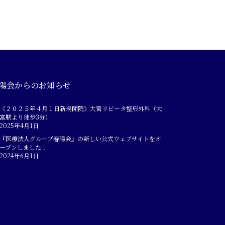
陽会からのお知らせ
《２０２５年４月１日新規開院》大宮リビータ整形外科（大
宮駅より徒歩3分）
2025年4月1日
『医療法人グループ春陽会』の新しい公式ウェブサイトをオ
ープンしました！
2024年6月1日