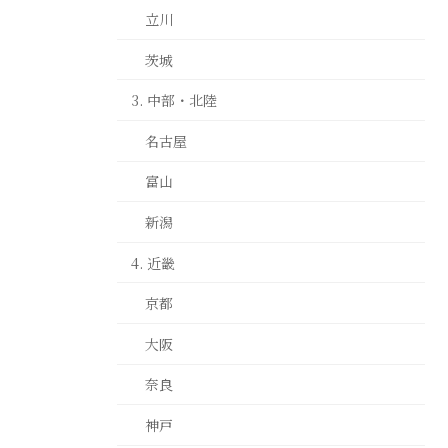
立川
茨城
3. 中部・北陸
名古屋
富山
新潟
4. 近畿
京都
大阪
奈良
神戸