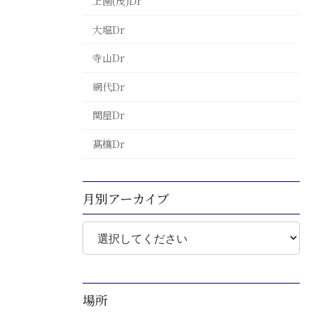
上園(茂)Dr
大堀Dr
寺山Dr
網代Dr
関屋Dr
髙橋Dr
月別アーカイブ
場所