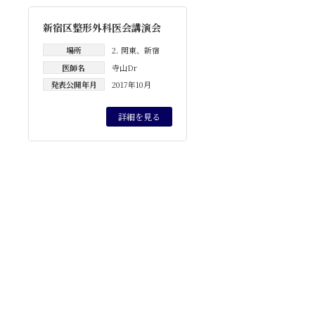
新宿区整形外科医会講演会
場所
2. 関東
、
新宿
医師名
寺山Dr
発表公開年月
2017年10月
詳細を見る