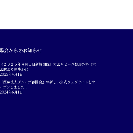
陽会からのお知らせ
《２０２５年４月１日新規開院》大宮リビータ整形外科（大
宮駅より徒歩3分）
2025年4月1日
『医療法人グループ春陽会』の新しい公式ウェブサイトをオ
ープンしました！
2024年6月1日