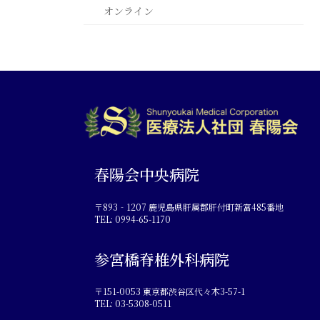
オンライン
春陽会中央病院
〒893‐1207 鹿児島県肝属郡肝付町新富485番地
TEL: 0994-65-1170
参宮橋脊椎外科病院
〒151-0053 東京都渋谷区代々木3-57-1
TEL: 03-5308-0511