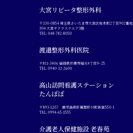
大宮リビータ整形外科
〒330-0854 埼玉県さいたま市大宮区桜木町2丁目902番地
304 大宮サクラスクエア3階
TEL: 048-782-8050
渡邉整形外科医院
〒811-3406 福岡県宗像市稲元4丁目9−25
TEL: 0940-32-2600
高山訪問看護ステーション
たんぽぽ
〒893-1207 鹿児島県肝属郡肝付町新富550-1
TEL: 0994-65-1555
介護老人保健施設 老春苑