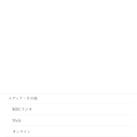
オーストラリア メルボルン
ケープタウン
シンガポール
タイ
ミラノ
台北
西安
ﾙｶﾞｰﾉ(ｽｲｽ)
メディア・その他
MBCラジオ
Web
オンライン