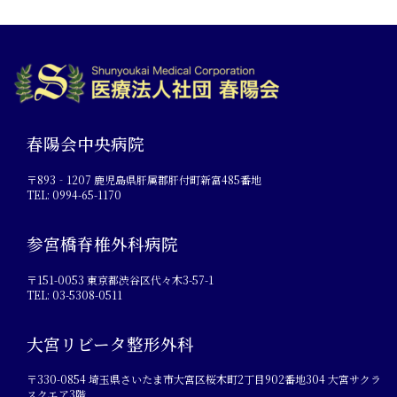
春陽会中央病院
〒893‐1207 鹿児島県肝属郡肝付町新富485番地
TEL: 0994-65-1170
参宮橋脊椎外科病院
〒151-0053 東京都渋谷区代々木3-57-1
TEL: 03-5308-0511
大宮リビータ整形外科
〒330-0854 埼玉県さいたま市大宮区桜木町2丁目902番地304 大宮サクラ
スクエア3階