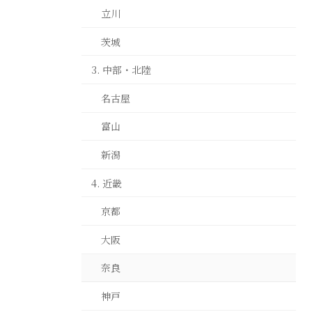
立川
茨城
3. 中部・北陸
名古屋
富山
新潟
4. 近畿
京都
大阪
奈良
神戸