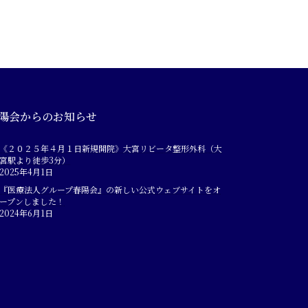
陽会からのお知らせ
《２０２５年４月１日新規開院》大宮リビータ整形外科（大
宮駅より徒歩3分）
2025年4月1日
『医療法人グループ春陽会』の新しい公式ウェブサイトをオ
ープンしました！
2024年6月1日