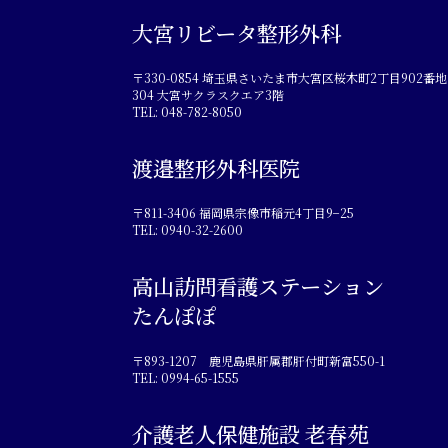
大宮リビータ整形外科
〒330-0854 埼玉県さいたま市大宮区桜木町2丁目902番地
304 大宮サクラスクエア3階
TEL: 048-782-8050
渡邉整形外科医院
〒811-3406 福岡県宗像市稲元4丁目9−25
TEL: 0940-32-2600
高山訪問看護ステーション
たんぽぽ
〒893-1207 鹿児島県肝属郡肝付町新富550-1
TEL: 0994-65-1555
介護老人保健施設 老春苑