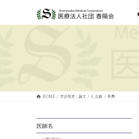
HOME
学会発表・論文
4. 近畿
奈良
医師名