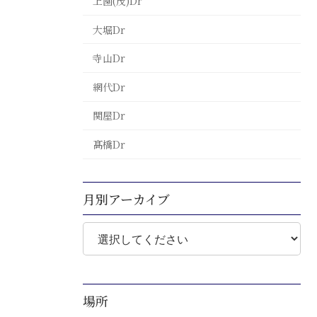
上園(茂)Dr
大堀Dr
寺山Dr
網代Dr
関屋Dr
髙橋Dr
月別アーカイブ
場所