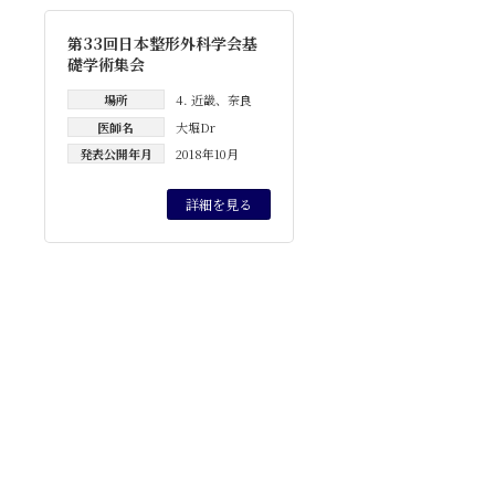
第33回日本整形外科学会基
礎学術集会
場所
4. 近畿
、
奈良
医師名
大堀Dr
発表公開年月
2018年10月
詳細を見る