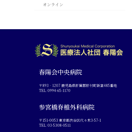
オンライン
春陽会中央病院
〒893‐1207 鹿児島県肝属郡肝付町新富485番地
TEL: 0994-65-1170
参宮橋脊椎外科病院
〒151-0053 東京都渋谷区代々木3-57-1
TEL: 03-5308-0511