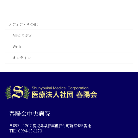
西安
ﾙｶﾞｰﾉ(ｽｲｽ)
メディア・その他
MBCラジオ
Web
オンライン
春陽会中央病院
〒893‐1207 鹿児島県肝属郡肝付町新富485番地
TEL: 0994-65-1170