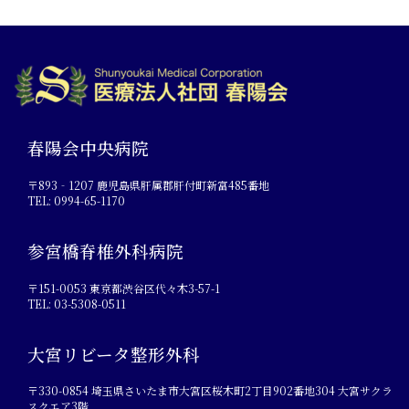
春陽会中央病院
〒893‐1207 鹿児島県肝属郡肝付町新富485番地
TEL: 0994-65-1170
参宮橋脊椎外科病院
〒151-0053 東京都渋谷区代々木3-57-1
TEL: 03-5308-0511
大宮リビータ整形外科
〒330-0854 埼玉県さいたま市大宮区桜木町2丁目902番地304 大宮サクラ
スクエア3階