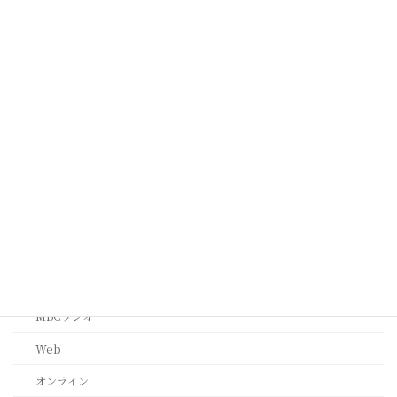
オーストラリア メルボルン
ケープタウン
シンガポール
タイ
ミラノ
台北
西安
ﾙｶﾞｰﾉ(ｽｲｽ)
メディア・その他
MBCラジオ
Web
オンライン